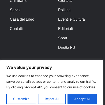
Chi Siamo
Cronaca
Servizi
Politica
Casa del Libro
Eventi e Cultura
Contatti
Editoriali
Sport
Diretta FB
ALTRO
We value your privacy
Note Legali
We use cookies to enhance your browsing experience,
serve personalized ads or content, and analyze our traffic.
Privacy Policy
By clicking "Accept All", you consent to our use of cookies.
Cookies
Customize
Reject All
Accept All