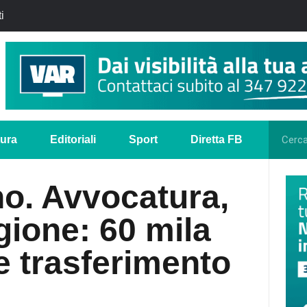
i
tura
Editoriali
Sport
Diretta FB
o. Avvocatura,
ione: 60 mila
 e trasferimento