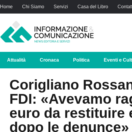
Home
Chi Siamo
Servizi
Casa del Libro
Contatt
Attualità
Cronaca
Politica
Eventi e Cul
Corigliano Rossan
FDI: «Avevamo rag
euro da restituire
dopo le denunce»