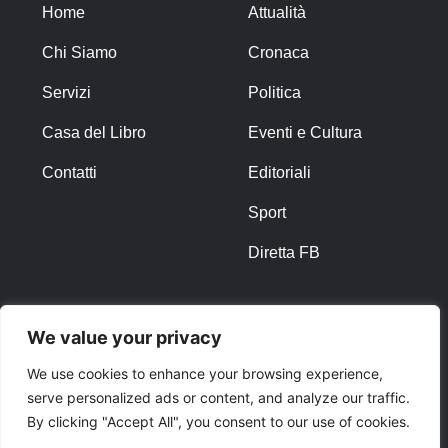
Home
Attualità
Chi Siamo
Cronaca
Servizi
Politica
Casa del Libro
Eventi e Cultura
Contatti
Editoriali
Sport
Diretta FB
ALTRO
We value your privacy
Note Legali
We use cookies to enhance your browsing experience,
serve personalized ads or content, and analyze our traffic.
Privacy Policy
By clicking "Accept All", you consent to our use of cookies.
Cookies