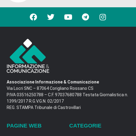
Associazione Informazione & Comunicazione
Via Locri SNC – 87064 Corigliano Rossano CS
P.IVA 03516250788 – C.F. 97037680788 Testata Giornalistica n.
1399/2017 R.G.V.G.N. 02/2017
REG. STAMPA Tribunale di Castrovillari
PAGINE WEB
CATEGORIE