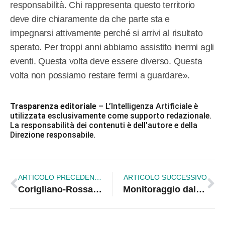
responsabilità. Chi rappresenta questo territorio
deve dire chiaramente da che parte sta e
impegnarsi attivamente perché si arrivi al risultato
sperato. Per troppi anni abbiamo assistito inermi agli
eventi. Questa volta deve essere diverso. Questa
volta non possiamo restare fermi a guardare».
Trasparenza editoriale
– L’Intelligenza Artificiale è
utilizzata esclusivamente come supporto redazionale.
La responsabilità dei contenuti è dell’autore e della
Direzione responsabile.
ARTICOLO PRECEDENTE
ARTICOLO SUCCESSIVO
Corigliano-Rossano ospita il progetto europeo ANEMOS: nuove tecnologie per la sicurezza del porto e delle coste |VIDEO
Monitoraggio dal cielo contro gli incendi: elicotteri in azione sul territorio