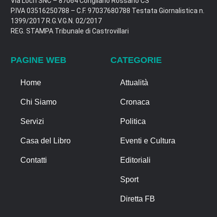
Via Locri SNC – 87064 Corigliano Rossano CS
P.IVA 03516250788 – C.F. 97037680788 Testata Giornalistica n.
1399/2017 R.G.V.G.N. 02/2017
REG. STAMPA Tribunale di Castrovillari
PAGINE WEB
CATEGORIE
Home
Attualità
Chi Siamo
Cronaca
Servizi
Politica
Casa del Libro
Eventi e Cultura
Contatti
Editoriali
Sport
Diretta FB