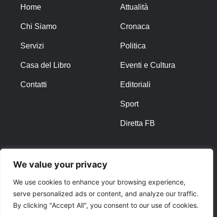
Home
Attualità
Chi Siamo
Cronaca
Servizi
Politica
Casa del Libro
Eventi e Cultura
Contatti
Editoriali
Sport
Diretta FB
ALTRO
We value your privacy
Note Legali
We use cookies to enhance your browsing experience,
serve personalized ads or content, and analyze our traffic.
Privacy Policy
By clicking "Accept All", you consent to our use of cookies.
Cookies