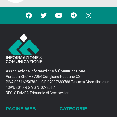
Associazione Informazione & Comunicazione
Via Locri SNC – 87064 Corigliano Rossano CS
P.IVA 03516250788 – C.F. 97037680788 Testata Giornalistica n.
1399/2017 R.G.V.G.N. 02/2017
REG. STAMPA Tribunale di Castrovillari
PAGINE WEB
CATEGORIE