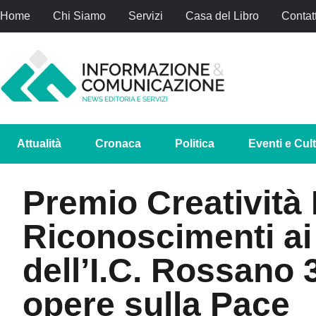
Home
Chi Siamo
Servizi
Casa del Libro
Contatt
Attualità
Cronaca
Politica
Eventi e Cul
Premio Creatività
Riconoscimenti ai
dell’I.C. Rossano 3
opere sulla Pace