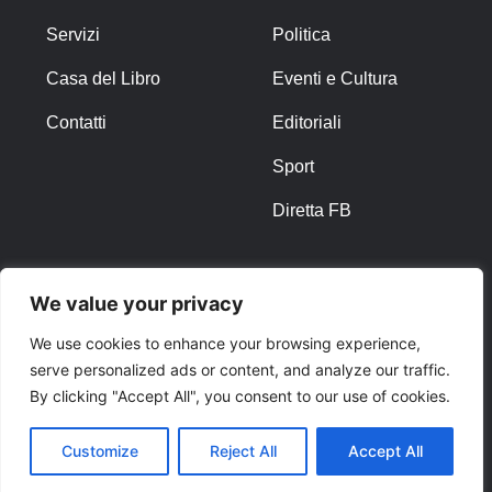
Servizi
Politica
Casa del Libro
Eventi e Cultura
Contatti
Editoriali
Sport
Diretta FB
ALTRO
We value your privacy
Note Legali
We use cookies to enhance your browsing experience,
serve personalized ads or content, and analyze our traffic.
Privacy Policy
By clicking "Accept All", you consent to our use of cookies.
Cookies
Customize
Reject All
Accept All