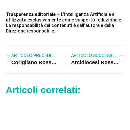
Trasparenza editoriale
– L’Intelligenza Artificiale è
utilizzata esclusivamente come supporto redazionale.
La responsabilità dei contenuti è dell’autore e della
Direzione responsabile.
ARTICOLO PRECEDENTE
ARTICOLO SUCCESSIVO
Corigliano Rossano. Galleria paramassi, a fine mese la gara per i lavori
Arcidiocesi Rossano-Cariati. Hikikomori, dibattito pubblico sul ritiro sociale dei giovani
Articoli correlati: