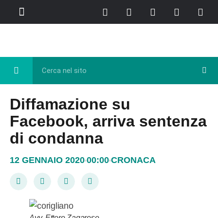
Chi Siamo
Casa del Libro
Eventi e Cultura
Diretta FB
Diffamazione su
Facebook, arriva sentenza
di condanna
12 GENNAIO 2020
00:00
CRONACA
Avv. Ettore Zagarese