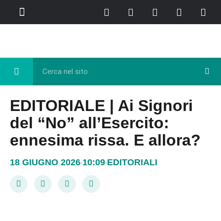
Chi Siamo
Casa del Libro
Eventi e Cultura
Diretta FB
EDITORIALE | Ai Signori
del “No” all’Esercito:
ennesima rissa. E allora?
18 GIUGNO 2026
10:09
EDITORIALI