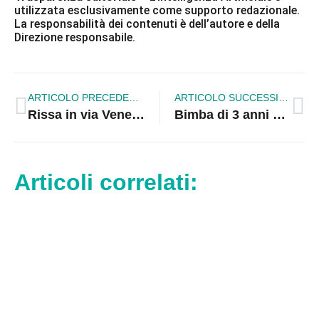
utilizzata esclusivamente come supporto redazionale.
La responsabilità dei contenuti è dell’autore e della
Direzione responsabile.
ARTICOLO PRECEDENTE
ARTICOLO SUCCESSIVO
Rissa in via Venezia a Schiavonea, feriti e sangue sull’asfalto
Bimba di 3 anni muore investita durante una manovra della mamma: tragedia in Calabria
Articoli correlati: