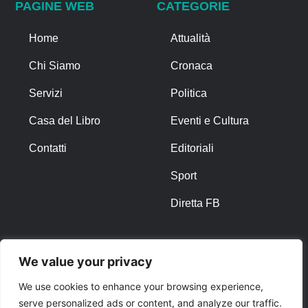
PAGINE WEB
CATEGORIE
Home
Attualità
Chi Siamo
Cronaca
Servizi
Politica
Casa del Libro
Eventi e Cultura
Contatti
Editoriali
Sport
Diretta FB
ALTRO
We value your privacy
Note Legali
We use cookies to enhance your browsing experience,
serve personalized ads or content, and analyze our traffic.
Privacy Policy