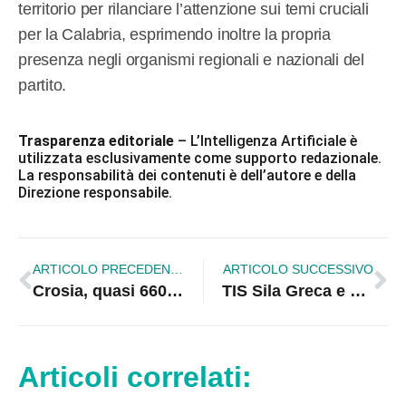
territorio per rilanciare l’attenzione sui temi cruciali
per la Calabria, esprimendo inoltre la propria
presenza negli organismi regionali e nazionali del
partito.
Trasparenza editoriale
– L’Intelligenza Artificiale è
utilizzata esclusivamente come supporto redazionale.
La responsabilità dei contenuti è dell’autore e della
Direzione responsabile.
ARTICOLO PRECEDENTE
ARTICOLO SUCCESSIVO
Crosia, quasi 660 mila euro per la sicurezza idraulica: Un successo di programmazione per la giunta Aiello
TIS Sila Greca e San Giovanni in Fiore: Tavernise (M5S) chiede chiarezza e stabilizzazione immediata
Articoli correlati: