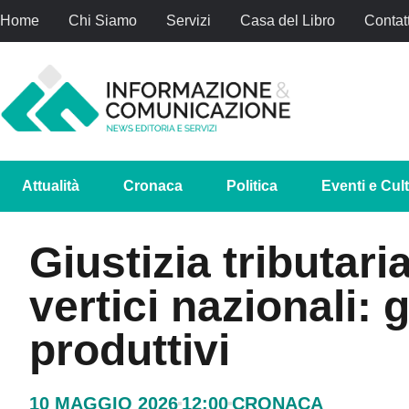
Home
Chi Siamo
Servizi
Casa del Libro
Contatt
Attualità
Cronaca
Politica
Eventi e Cul
Giustizia tributari
vertici nazionali: g
produttivi
10 MAGGIO 2026
12:00
CRONACA