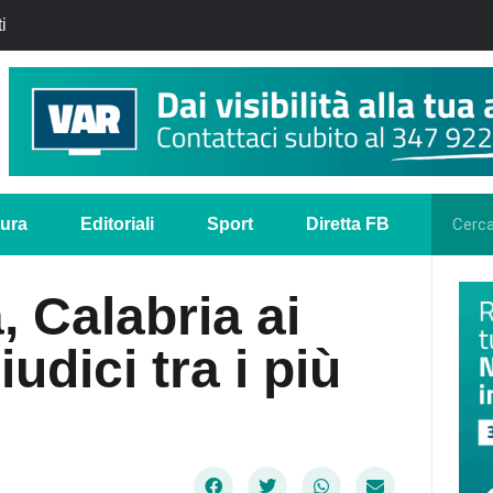
i
tura
Editoriali
Sport
Diretta FB
a, Calabria ai
iudici tra i più