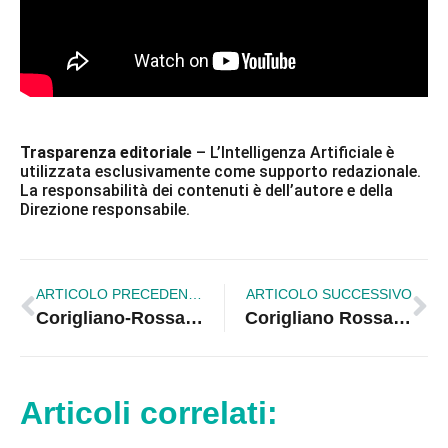
Trasparenza editoriale
– L’Intelligenza Artificiale è
utilizzata esclusivamente come supporto redazionale.
La responsabilità dei contenuti è dell’autore e della
Direzione responsabile.
ARTICOLO PRECEDENTE
ARTICOLO SUCCESSIVO
Corigliano-Rossano, al Teatro Paolella arriva la commedia “‘Na mugghieri femminista”
Corigliano Rossano, sicurezza e legalità al centro del convegno promosso da NSC e SIAP
Articoli correlati: