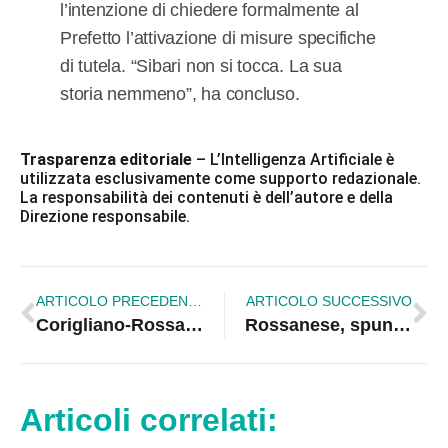
l’intenzione di chiedere formalmente al
Prefetto l’attivazione di misure specifiche
di tutela. “Sibari non si tocca. La sua
storia nemmeno”, ha concluso.
Trasparenza editoriale
– L’Intelligenza Artificiale è
utilizzata esclusivamente come supporto redazionale.
La responsabilità dei contenuti è dell’autore e della
Direzione responsabile.
ARTICOLO PRECEDENTE
ARTICOLO SUCCESSIVO
Corigliano-Rossano, in oncologia la “lanaterapia” diventa conforto e condivisione per pazienti e familiari |VIDEO
Rossanese, spunta Mauro Nucaro: si riapre il dibattito sulla squadra unica ?
Articoli correlati: