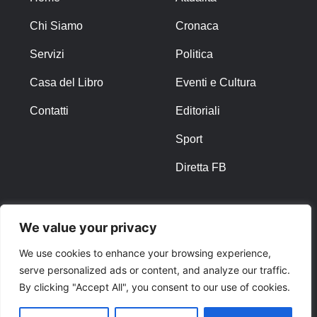
Chi Siamo
Cronaca
Servizi
Politica
Casa del Libro
Eventi e Cultura
Contatti
Editoriali
Sport
Diretta FB
ALTRO
We value your privacy
Note Legali
We use cookies to enhance your browsing experience,
serve personalized ads or content, and analyze our traffic.
Privacy Policy
By clicking "Accept All", you consent to our use of cookies.
Cookies