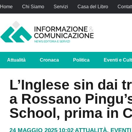
Home
Chi Siamo
Servizi
Casa del Libro
Contatt
Attualità
Cronaca
Politica
Eventi e Cul
L’Inglese sin dai t
a Rossano Pingu’s
School, prima in C
24 MAGGIO 2025
10:02
ATTUALITÀ
,
EVENTI