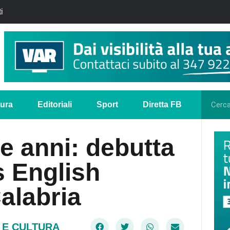
i
tura
Editoriali
Sport
Diretta FB
re anni: debutta
 English
alabria
 E CULTURA