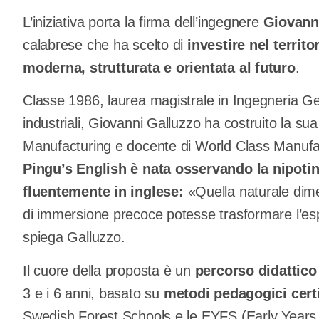
L’iniziativa porta la firma dell’ingegnere
Giovann
calabrese che ha scelto di
investire nel territ
moderna, strutturata e orientata al futuro
.
Classe 1986, laurea magistrale in Ingegneria Ge
industriali, Giovanni Galluzzo ha costruito la s
Manufacturing e docente di World Class Manufa
Pingu’s English è nata osservando la nipotin
fluentemente in inglese:
«Quella naturale dim
di immersione precoce potesse trasformare l’esp
spiega Galluzzo.
Il cuore della proposta è un
percorso didattico
3 e i 6 anni, basato su
metodi pedagogici certi
Swedish Forest Schools e le EYFS (Early Years 