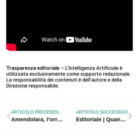
Trasparenza editoriale
– L’Intelligenza Artificiale è
utilizzata esclusivamente come supporto redazionale.
La responsabilità dei contenuti è dell’autore e della
Direzione responsabile.
ARTICOLO PRECEDENTE
ARTICOLO SUCCESSIVO
Amendolara, l’orrore nascosto da anni: «Tutti sapevano» | Carmen Florea e Giampiero Romano
Editoriale | Quando i poteri politico-sindacali ed economici si allineano, i lavoratori restano soli