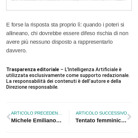
E forse la risposta sta proprio lì: quando i poteri si
allineano, chi dovrebbe essere difeso rischia di non
avere più nessuno disposto a rappresentarlo
davvero.
Trasparenza editoriale
– L’Intelligenza Artificiale è
utilizzata esclusivamente come supporto redazionale.
La responsabilità dei contenuti è dell’autore e della
Direzione responsabile.
ARTICOLO PRECEDENTE
ARTICOLO SUCCESSIVO
Michele Emiliano conquista Corigliano-Rossano con il suo noir storico |VIDEO
Tentato femminicidio a Terranova, il 30enne resta in carcere