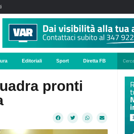
i
tura
Editoriali
Sport
Diretta FB
uadra pronti
a