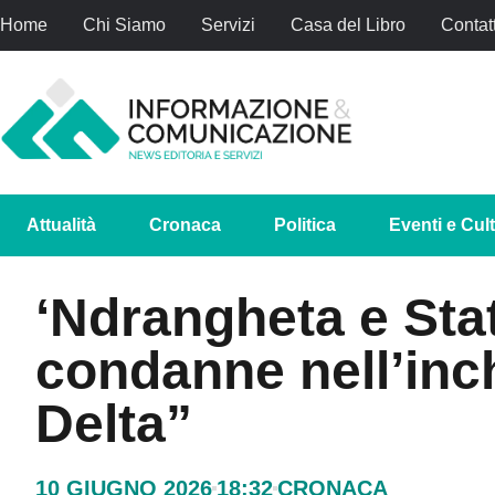
Home
Chi Siamo
Servizi
Casa del Libro
Contatt
Attualità
Cronaca
Politica
Eventi e Cul
‘Ndrangheta e Sta
condanne nell’inc
Delta”
10 GIUGNO 2026
18:32
CRONACA