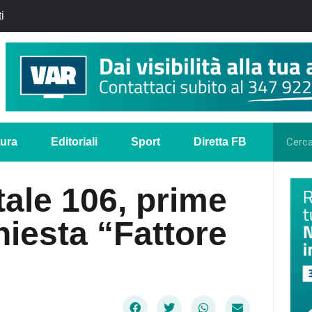
i
tura
Editoriali
Sport
Diretta FB
tale 106, prime
hiesta “Fattore