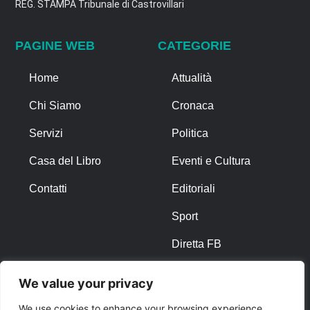
REG. STAMPA Tribunale di Castrovillari
PAGINE WEB
CATEGORIE
Home
Attualità
Chi Siamo
Cronaca
Servizi
Politica
Casa del Libro
Eventi e Cultura
Contatti
Editoriali
Sport
Diretta FB
We value your privacy
ALTRO
We use cookies to enhance your browsing experience,