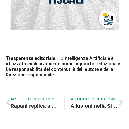
Trasparenza editoriale
– L’Intelligenza Artificiale è
utilizzata esclusivamente come supporto redazionale.
La responsabilità dei contenuti è dell’autore e della
Direzione responsabile.
ARTICOLO PRECEDENTE
ARTICOLO SUCCESSIVO
Rapani replica a sindacato autonomo e campo largo: «Sulla Sibari-Crotone-Catanzaro-Lamezia troppi silenzi dal 2017 al 2022»
Alluvioni nella Sibaritide, incontro in Regione con il comitato “I Guardiani del Crati”