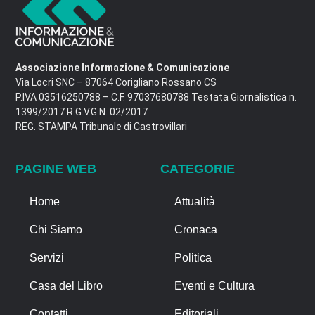
Associazione Informazione & Comunicazione
Via Locri SNC – 87064 Corigliano Rossano CS
P.IVA 03516250788 – C.F. 97037680788 Testata Giornalistica n.
1399/2017 R.G.V.G.N. 02/2017
REG. STAMPA Tribunale di Castrovillari
PAGINE WEB
CATEGORIE
Home
Attualità
Chi Siamo
Cronaca
Servizi
Politica
Casa del Libro
Eventi e Cultura
Contatti
Editoriali