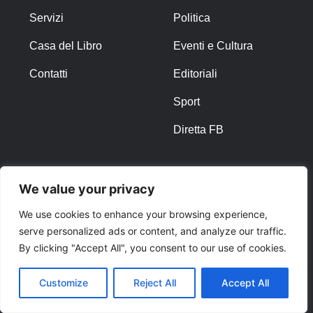
Servizi
Politica
Casa del Libro
Eventi e Cultura
Contatti
Editoriali
Sport
Diretta FB
ALTRO
We value your privacy
Note Legali
We use cookies to enhance your browsing experience,
serve personalized ads or content, and analyze our traffic.
Privacy Policy
By clicking "Accept All", you consent to our use of cookies.
Cookies
Customize
Reject All
Accept All