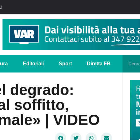
i
tura
Editoriali
Sport
Diretta FB
el degrado:
 soffitto,
 male» | VIDEO