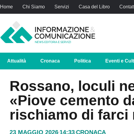
Home
Chi Siamo
Servizi
Casa del Libro
Contatt
Attualità
Cronaca
Politica
Eventi e Cul
Rossano, loculi n
«Piove cemento dal
rischiamo di farci
23 MAGGIO 2026
14:33
CRONACA