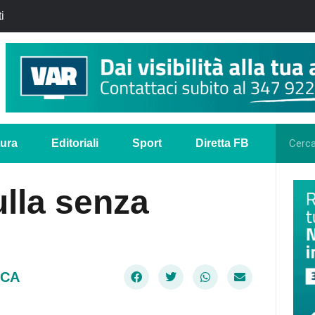
i
tura
Editoriali
Sport
Diretta FB
lla senza
CA