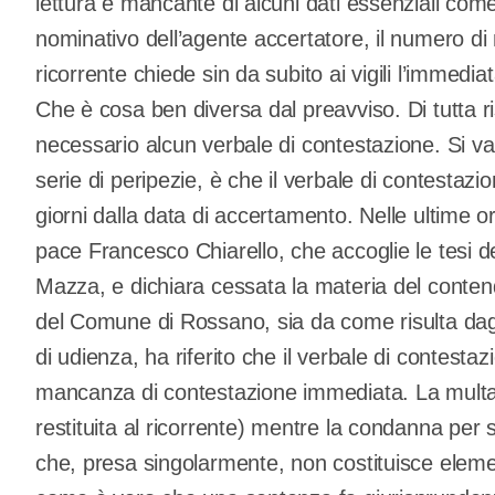
lettura e mancante di alcuni dati essenziali come 
nominativo dell’agente accertatore, il numero di 
ricorrente chiede sin da subito ai vigili l’immedia
Che è cosa ben diversa dal preavviso. Di tutta r
necessario alcun verbale di contestazione. Si va
serie di peripezie, è che il verbale di contestazi
giorni dalla data di accertamento. Nelle ultime or
pace Francesco Chiarello, che accoglie le tesi de
Mazza, e dichiara cessata la materia del contende
del Comune di Rossano, sia da come risulta dagli 
di udienza, ha riferito che il verbale di contesta
mancanza di contestazione immediata. La multa 
restituita al ricorrente) mentre la condanna per s
che, presa singolarmente, non costituisce elem