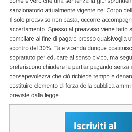
come è vero che una sentenza fa giurisprundenz
sanzionatorio attualmente vigente nel Corpo dell
Il solo preavviso non basta, occorre accompagnar
accertamento. Spesso al preavviso viene fatto s
compilare al fine di pagare presso qualsivoglia uf
scontro del 30%. Tale vicenda dunque costituis
soprattuto per educare al senso civico, ma segue
preferiscono chiudere la partita pagando senza ri
consapevolezza che ciò richiede tempo e denar
costituire elemento di forza della pubblica ammin
previste dalla legge.