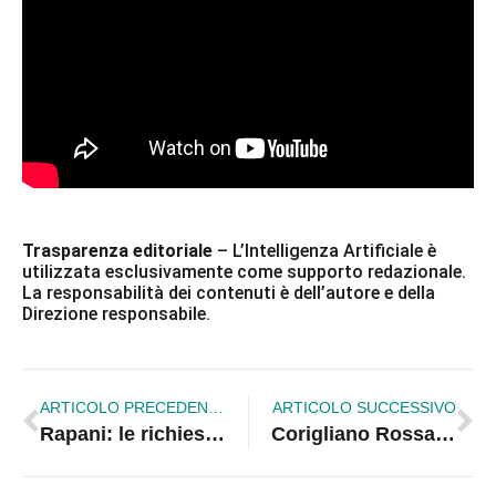
Trasparenza editoriale
– L’Intelligenza Artificiale è
utilizzata esclusivamente come supporto redazionale.
La responsabilità dei contenuti è dell’autore e della
Direzione responsabile.
ARTICOLO PRECEDENTE
ARTICOLO SUCCESSIVO
Rapani: le richieste dei frantoiani della Sibaritide entrano nel confronto al Masaf
Corigliano Rossano | La Bandiera Blu sventola, la fogna pure: Schiavonea abbandonata al degrado