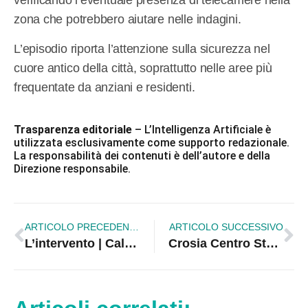
verificando l’eventuale presenza di telecamere nella
zona che potrebbero aiutare nelle indagini.
L’episodio riporta l’attenzione sulla sicurezza nel
cuore antico della città, soprattutto nelle aree più
frequentate da anziani e residenti.
Trasparenza editoriale
– L’Intelligenza Artificiale è
utilizzata esclusivamente come supporto redazionale.
La responsabilità dei contenuti è dell’autore e della
Direzione responsabile.
ARTICOLO PRECEDENTE
ARTICOLO SUCCESSIVO
L’intervento | Calabria tra esodo e resilienza, Mazza: “La crisi dei poli storici e la nascita delle Città-sistema”
Crosia Centro Storico più connessa: attivato il primo hotspot pubblico con tecnologia Wi-Fi Call