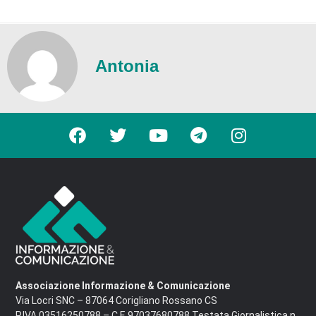
Antonia
Associazione Informazione & Comunicazione
Via Locri SNC – 87064 Corigliano Rossano CS
P.IVA 03516250788 – C.F. 97037680788 Testata Giornalistica n.