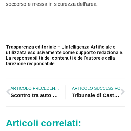
soccorso e messa in sicurezza dell’area.
Trasparenza editoriale
– L’Intelligenza Artificiale è
utilizzata esclusivamente come supporto redazionale.
La responsabilità dei contenuti è dell’autore e della
Direzione responsabile.
ARTICOLO PRECEDENTE
ARTICOLO SUCCESSIVO
Scontro tra auto e moto sulla Statale 106: morto il centauro di 33 anni
Tribunale di Castrovillari, uffici trasferiti per demolire la vecchia sede
Articoli correlati: