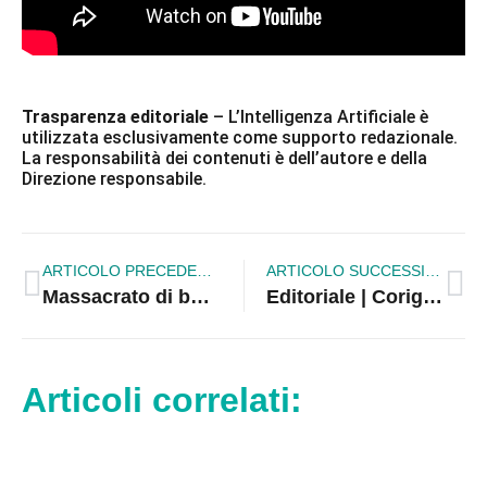
Trasparenza editoriale
– L’Intelligenza Artificiale è
utilizzata esclusivamente come supporto redazionale.
La responsabilità dei contenuti è dell’autore e della
Direzione responsabile.
ARTICOLO PRECEDENTE
ARTICOLO SUCCESSIVO
Massacrato di botte sul lungomare di Rossano: giovane pakistano finisce in ospedale
Editoriale | Corigliano Rossano, quanto sangue deve ancora scorrere prima di dire sì all’Esercito?
Articoli correlati: