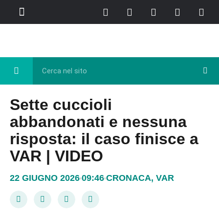
Chi Siamo
Casa del Libro
Eventi e Cultura
Diretta FB
Sette cuccioli
abbandonati e nessuna
risposta: il caso finisce a
VAR | VIDEO
22 GIUGNO 2026
09:46
CRONACA
,
VAR