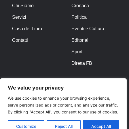
Chi Siamo
Cronaca
Servizi
Politica
Casa del Libro
Eventi e Cultura
Contatti
Editoriali
Sport
Diretta FB
ALTRO
We value your privacy
Note Legali
We use cookies to enhance your browsing experience,
serve personalized ads or content, and analyze our traffic.
Privacy Policy
By clicking "Accept All", you consent to our use of cookies.
Cookies
Customize
Reject All
Accept All