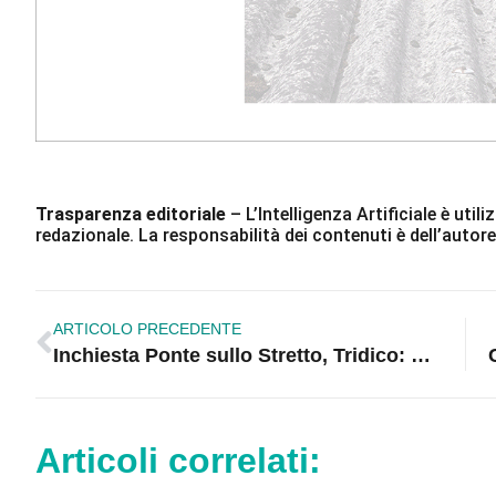
Trasparenza editoriale
– L’Intelligenza Artificiale è ut
redazionale. La responsabilità dei contenuti è dell’autore
ARTICOLO PRECEDENTE
Inchiesta Ponte sullo Stretto, Tridico: Hanno provato a truccare la partita. A Salvini non resta che dimettersi
Articoli correlati: