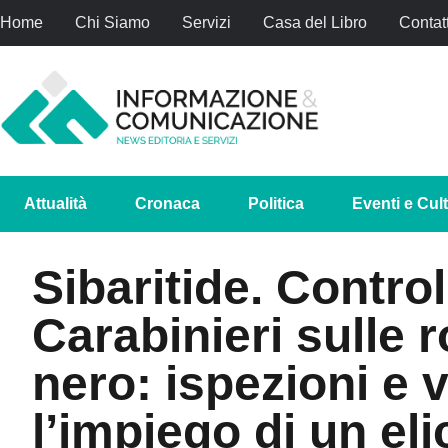
Home
Chi Siamo
Servizi
Casa del Libro
Contatt
Attualità
Cronaca
Politica
Eventi e Cul
Sibaritide. Controll
Carabinieri sulle r
nero: ispezioni e 
l’impiego di un eli