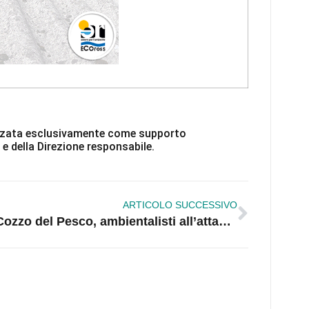
ilizzata esclusivamente come supporto
 e della Direzione responsabile.
ARTICOLO SUCCESSIVO
Cozzo del Pesco, ambientalisti all’attacco: «Il sindaco spieghi perché si abbattono gli alberi»