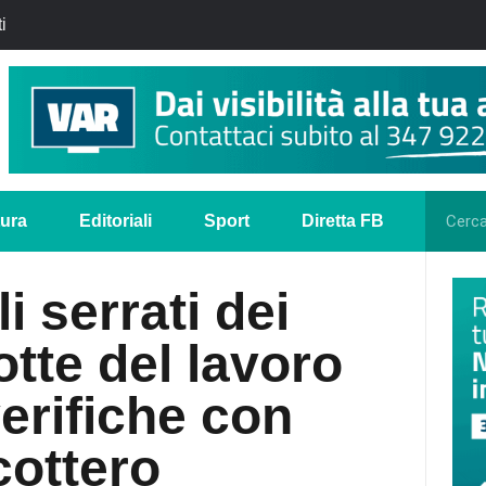
i
tura
Editoriali
Sport
Diretta FB
i serrati dei
otte del lavoro
verifiche con
cottero