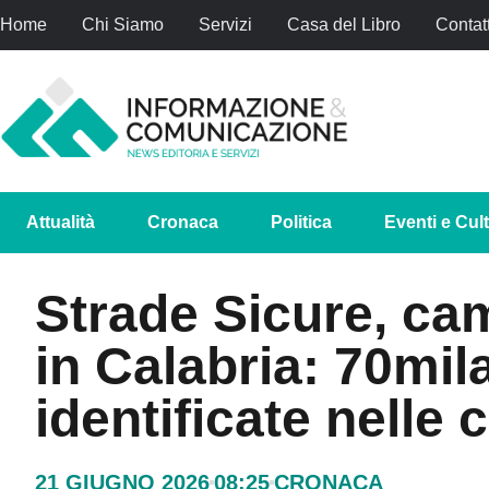
Home
Chi Siamo
Servizi
Casa del Libro
Contatt
Attualità
Cronaca
Politica
Eventi e Cul
Strade Sicure, cam
in Calabria: 70mil
identificate nelle
21 GIUGNO 2026
08:25
CRONACA