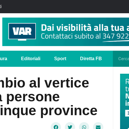
i
tura
Editoriali
Sport
Diretta FB
bio al vertice
a persone
 cinque province