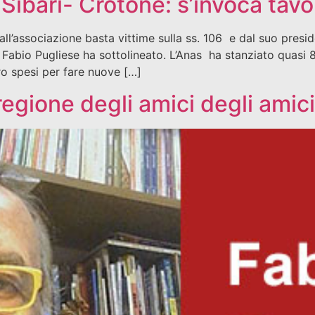
 Sibari- Crotone: s’invoca tavo
l’associazione basta vittime sulla ss. 106 e dal suo presiden
Fabio Pugliese ha sottolineato. L’Anas ha stanziato quasi 80
 spesi per fare nuove […]
 regione degli amici degli amic