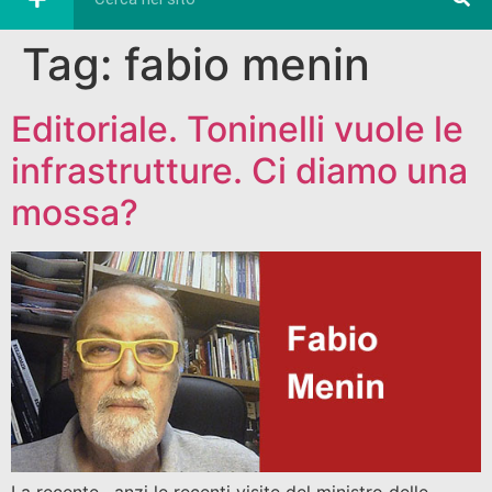
Tag:
fabio menin
Editoriale. Toninelli vuole le
infrastrutture. Ci diamo una
mossa?