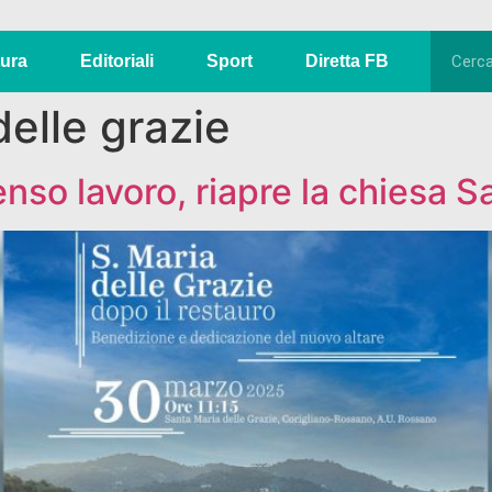
tura
Editoriali
Sport
Diretta FB
elle grazie
enso lavoro, riapre la chiesa 