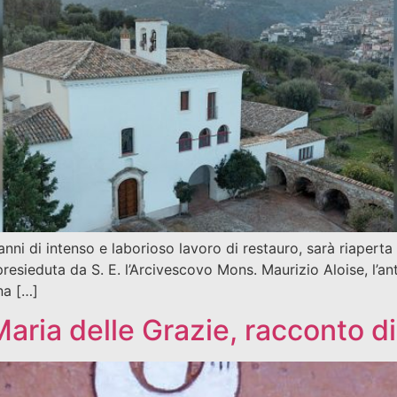
nni di intenso e laborioso lavoro di restauro, sarà riapert
presieduta da S. E. l’Arcivescovo Mons. Maurizio Aloise, l’an
na […]
aria delle Grazie, racconto di