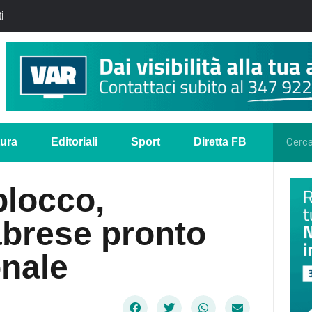
i
tura
Editoriali
Sport
Diretta FB
blocco,
abrese pronto
onale