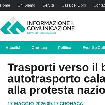
Home
Chi Siamo
Servizi
Casa del Libro
Contatt
Attualità
Cronaca
Politica
Eventi e Cul
Trasporti verso il 
autotrasporto cal
alla protesta nazi
17 MAGGIO 2026
09:17
CRONACA