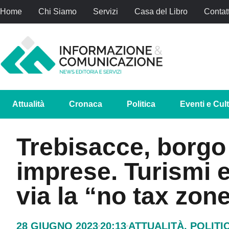
Home
Chi Siamo
Servizi
Casa del Libro
Contatt
Attualità
Cronaca
Politica
Eventi e Cul
Trebisacce, borgo
imprese. Turismi e
via la “no tax zon
28 GIUGNO 2023
20:13
ATTUALITÀ
,
POLITI