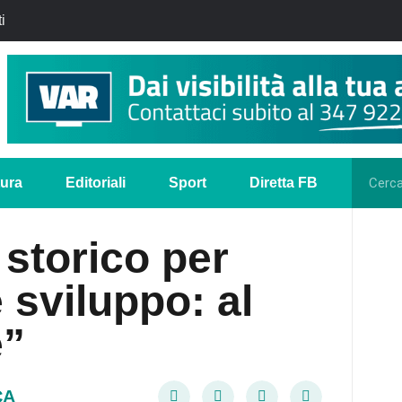
i
tura
Editoriali
Sport
Diretta FB
 storico per
 sviluppo: al
e”
CA