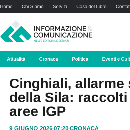
Home
Chi Siamo
Servizi
Casa del Libro
Contatt
Attualità
Cronaca
Politica
Eventi e Cul
Cinghiali, allarme 
della Sila: raccolti
aree IGP
9 GIUGNO 2026
07:20
CRONACA