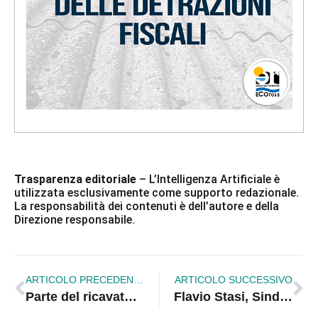
Trasparenza editoriale
– L’Intelligenza Artificiale è
utilizzata esclusivamente come supporto redazionale.
La responsabilità dei contenuti è dell’autore e della
Direzione responsabile.
ARTICOLO PRECEDENTE
ARTICOLO SUCCESSIVO
Parte del ricavato del Concerto “Una Nessuna Centomila” va al Centro Antiviolenza Fabiana, alle Case Rifugio Mondiversi e Libere Donne
Flavio Stasi, Sindaco di Corigliano Rossano, ospite a Perfidia su LaC Tv