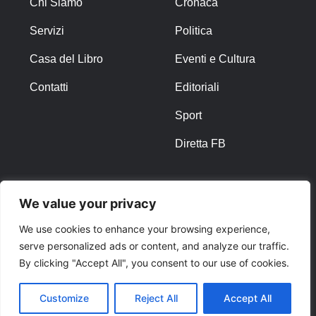
Chi Siamo
Cronaca
Servizi
Politica
Casa del Libro
Eventi e Cultura
Contatti
Editoriali
Sport
Diretta FB
ALTRO
We value your privacy
Note Legali
We use cookies to enhance your browsing experience,
serve personalized ads or content, and analyze our traffic.
Privacy Policy
By clicking "Accept All", you consent to our use of cookies.
Cookies
Customize
Reject All
Accept All