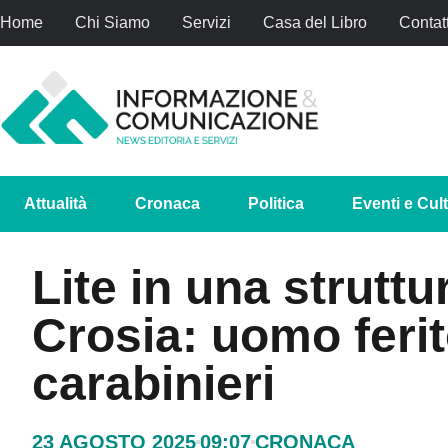
Home
Chi Siamo
Servizi
Casa del Libro
Contatt
Attualità
Cronaca
Politica
Eventi e Cul
Lite in una struttur
Crosia: uomo ferit
carabinieri
23 AGOSTO 2025
09:07
CRONACA