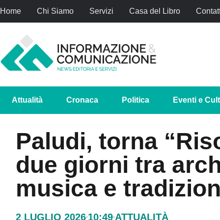
Home
Chi Siamo
Servizi
Casa del Libro
Contatt
Attualità
Cronaca
Politica
Eventi e Cul
Paludi, torna “Ris
due giorni tra arc
musica e tradizion
2 LUGLIO 2026
10:49
ATTUALITÀ