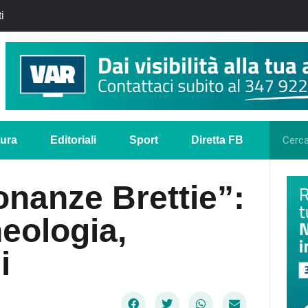
i
tura
Editoriali
Sport
Diretta FB
onanze Brettie”:
heologia,
i