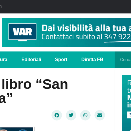
i
tura
Editoriali
Sport
Diretta FB
 libro “San
a”