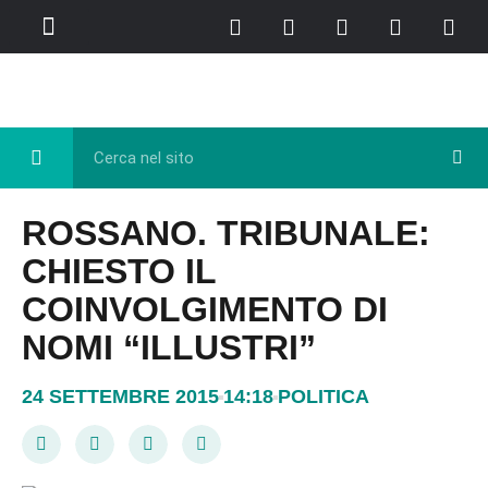
Chi Siamo
Casa del Libro
Eventi e Cultura
Diretta FB
ROSSANO. TRIBUNALE:
CHIESTO IL
COINVOLGIMENTO DI
NOMI “ILLUSTRI”
24 SETTEMBRE 2015
14:18
POLITICA