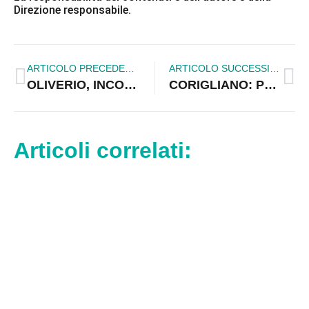
Direzione responsabile.
ARTICOLO PRECEDENTE
ARTICOLO SUCCESSIVO
OLIVERIO, INCONTRO A ROMA SU FONDI STRUTTURALI E “PATTO PER LA CALABRIA”
CORIGLIANO: POVERTA’ CRESCENTE, CITTADINI SI RIVOLGONO ALLA CARITAS
Articoli correlati: