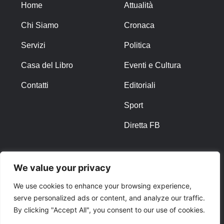
Home
Attualità
Chi Siamo
Cronaca
Servizi
Politica
Casa del Libro
Eventi e Cultura
Contatti
Editoriali
Sport
Diretta FB
ALTRO
We value your privacy
Note Legali
We use cookies to enhance your browsing experience,
serve personalized ads or content, and analyze our traffic.
Privacy Policy
By clicking "Accept All", you consent to our use of cookies.
Cookies