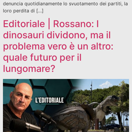
denuncia quotidianamente lo svuotamento dei partiti, la
loro perdita di […]
Editoriale | Rossano: I
dinosauri dividono, ma il
problema vero è un altro:
quale futuro per il
lungomare?