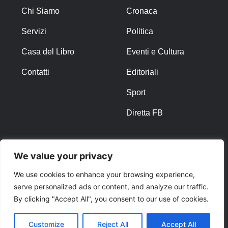
Chi Siamo
Cronaca
Servizi
Politica
Casa del Libro
Eventi e Cultura
Contatti
Editoriali
Sport
Diretta FB
ALTRO
We value your privacy
Note Legali
We use cookies to enhance your browsing experience,
serve personalized ads or content, and analyze our traffic.
Privacy Policy
By clicking "Accept All", you consent to our use of cookies.
Cookies
Customize
Reject All
Accept All