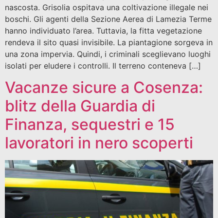
nascosta. Grisolia ospitava una coltivazione illegale nei
boschi. Gli agenti della Sezione Aerea di Lamezia Terme
hanno individuato l’area. Tuttavia, la fitta vegetazione
rendeva il sito quasi invisibile. La piantagione sorgeva in
una zona impervia. Quindi, i criminali sceglievano luoghi
isolati per eludere i controlli. Il terreno conteneva […]
Vacanze sicure a Cosenza:
blitz della Guardia di
Finanza, sequestri e 15
lavoratori in nero scoperti