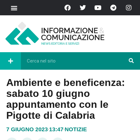
Chi Siamo
Casa del Libro
Eventi e Cultura
Diretta FB
Ambiente e beneficenza:
sabato 10 giugno
appuntamento con le
Pigotte di Calabria
7 GIUGNO 2023
13:47
NOTIZIE