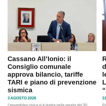
Cassano All’Ionio: il
R
Consiglio comunale
d
approva bilancio, tariffe
l
TARI e piano di prevenzione
L
sismica
“
3 AGOSTO 2026
3
L’assemblea civica si è riunita nella serata del 30
Pa