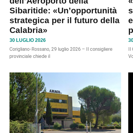
dell’Aeroporto della
«
Sibaritide: «Un’opportunità
s
strategica per il futuro della
e
Calabria»
p
30 LUGLIO 2026
3
Corigliano-Rossano, 29 luglio 2026 – Il consigliere
Il
provinciale chiede il
Vo