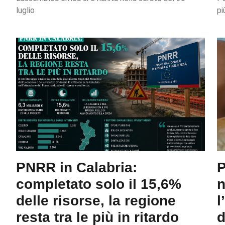
luglio
pi
PNRR in Calabria:
P
completato solo il 15,6%
n
delle risorse, la regione
l
resta tra le più in ritardo
d