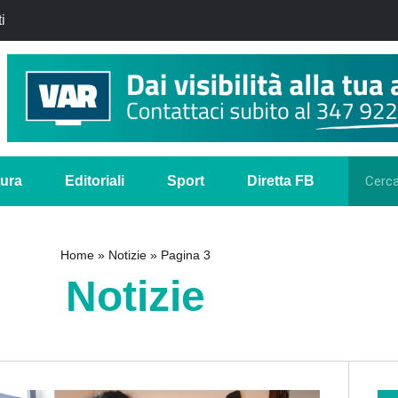
i
tura
Editoriali
Sport
Diretta FB
Home
»
Notizie
»
Pagina 3
Notizie