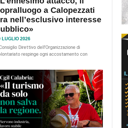
L’ennesimo attacco, il
opralluogo a Calopezzati
ra nell’esclusivo interesse
ubblico»
0 LUGLIO 2026
 Consiglio Direttivo dell’Organizzazione di
lontariato respinge ogni accostamento con