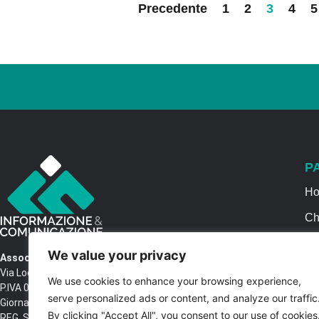
Precedente
1
2
3
4
5
P
H
Ch
Se
We value your privacy
Associazione Informazione & Comunicazione
Ca
Via Locri SNC – 87064 Corigliano Rossano CS
We use cookies to enhance your browsing experience,
P.IVA 03516250788 – C.F. 97037680788 Testata
Co
serve personalized ads or content, and analyze our traffic
Giornalistica n. 1399/2017 R.G.V.G.N. 02/2017
By clicking "Accept All", you consent to our use of cookies
REG. STAMPA Tribunale di Castrovillari