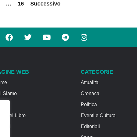
…
16
Successivo
AGINE WEB
CATEGORIE
ome
Attualità
i Siamo
Cronaca
rvizi
Politica
sa del Libro
Eventi e Cultura
ntatti
Editoriali
.
.