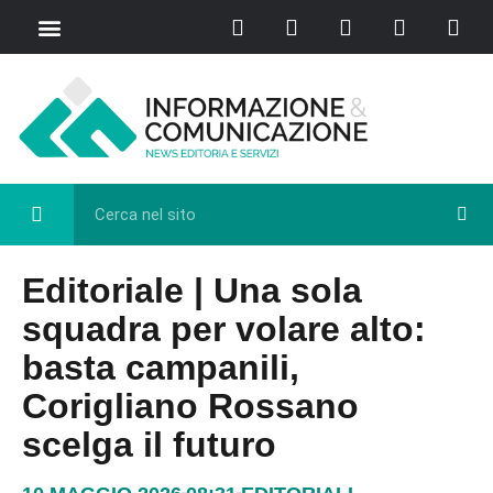
Chi Siamo
Casa del Libro
Eventi e Cultura
Diretta FB
Editoriale | Una sola
squadra per volare alto:
basta campanili,
Corigliano Rossano
scelga il futuro